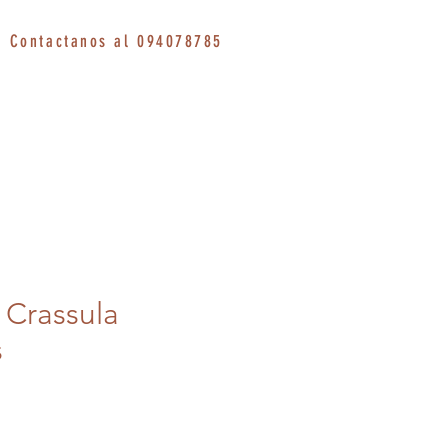
Contactanos al 094078785
 Crassula
s