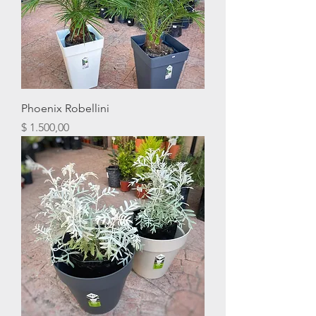
Phoenix Robellini
Precio
$ 1.500,00