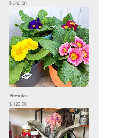
Precio
$ 360,00
Primulas
Precio
$ 120,00