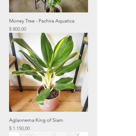
Money Tree - Pachira Aquatica
Precio
$ 800,00
Aglaonema King of Siam
Precio
$ 1.150,00