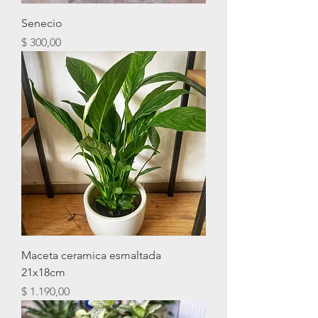
Senecio
Precio
$ 300,00
Maceta ceramica esmaltada
21x18cm
Precio
$ 1.190,00