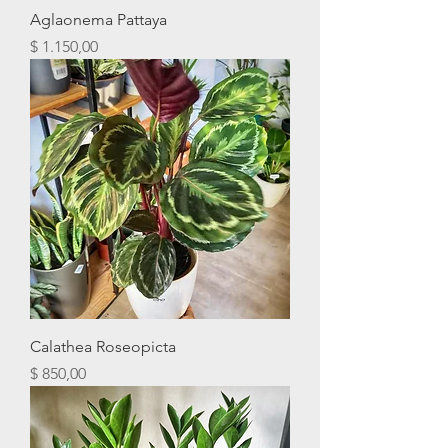
Aglaonema Pattaya
Precio
$ 1.150,00
Calathea Roseopicta
Precio
$ 850,00