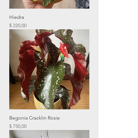
Hiedra
Precio
$ 220,00
Begonia Cracklin Rosie
Precio
$ 750,00