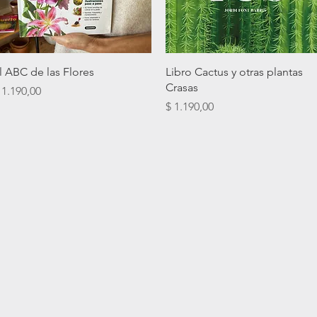
Vista rápida
Vista rápida
l ABC de las Flores
Libro Cactus y otras plantas
Crasas
recio
 1.190,00
Precio
$ 1.190,00