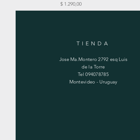
Precio
$ 1.290,00
TIENDA
Jose Ma.Montero 2792 esq Luis
de la Torre
Tel 094078785
Montevideo - Uruguay