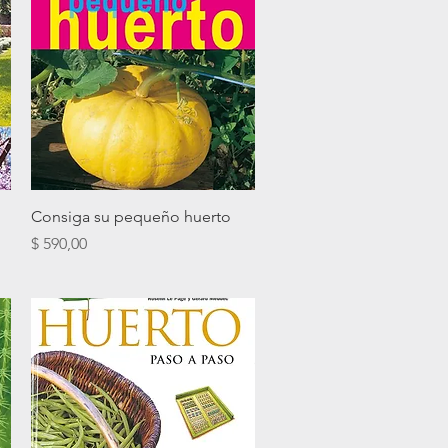
Vista rápida
Consiga su pequeño huerto
Precio
$ 590,00