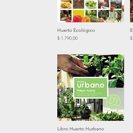
Vista rápida
Huerto Ecológico
E
Precio
P
$ 1.790,00
$
Vista rápida
Libro Huerto Hurbano