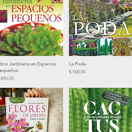
Vista rápida
Vista rápida
ibro Jardineria en Espacios
La Poda
equeños
Precio
$ 500,00
recio
 890,00