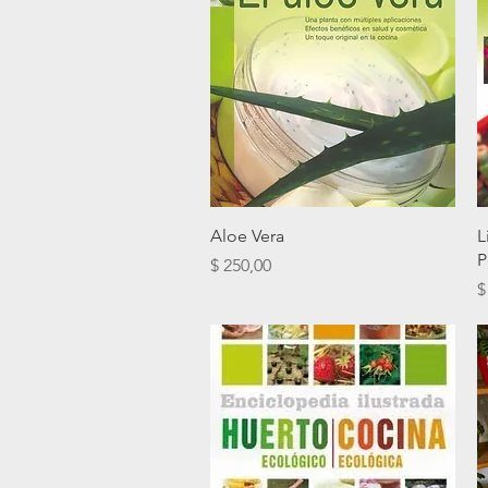
Vista rápida
Aloe Vera
L
P
Precio
$ 250,00
P
$