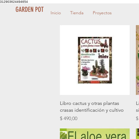
312903624494654
GARDEN POT
Inicio
Tienda
Proyectos
Vista rápida
Libro cactus y otras plantas
L
crasas identificación y cultivo
s
Precio
P
$ 490,00
$