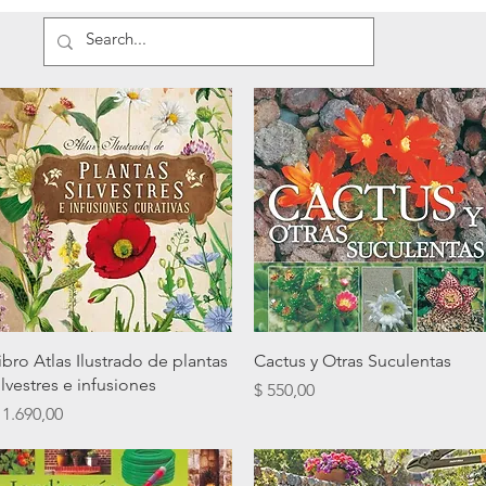
Vista rápida
Vista rápida
ibro Atlas Ilustrado de plantas
Cactus y Otras Suculentas
ilvestres e infusiones
Precio
$ 550,00
recio
 1.690,00