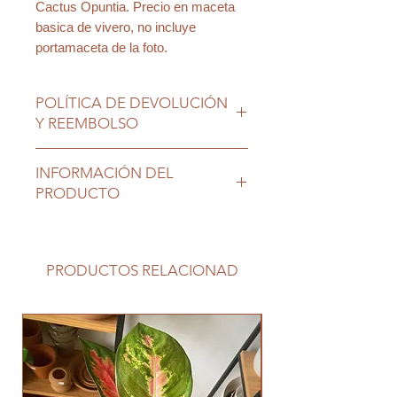
Cactus Opuntia. Precio en maceta
basica de vivero, no incluye
portamaceta de la foto.
POLÍTICA DE DEVOLUCIÓN
Y REEMBOLSO
Las plantas son seres vivos que
INFORMACIÓN DEL
requieren nuestro cuidado, una vez
PRODUCTO
en su nuevo hogar no tienen
cambio ni devolución.
Ubicación exterior soleada, riego
moderado.
PRODUCTOS RELACIONAD