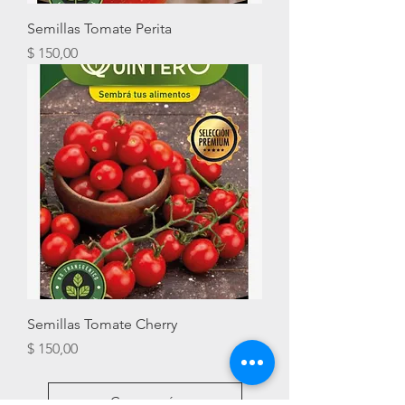
Semillas Tomate Perita
Precio
$ 150,00
Semillas Tomate Cherry
Precio
$ 150,00
Cargar más