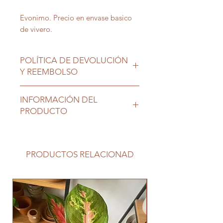
Evonimo. Precio en envase basico
de vivero.
POLÍTICA DE DEVOLUCIÓN
Y REEMBOLSO
Las plantas son seres vivos que
INFORMACIÓN DEL
requieren nuestro cuidado, una vez
PRODUCTO
en su nuevo hogar no tienen
cambio ni devolución.
Ubicación ideal exterior, tolera sol
directo. Dejar secar sustrato entre
riegos
PRODUCTOS RELACIONAD