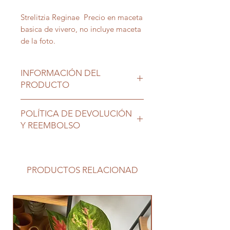
Strelitzia Reginae Precio en maceta
basica de vivero, no incluye maceta
de la foto.
INFORMACIÓN DEL
PRODUCTO
Ubicación exterior muy rustica
POLÍTICA DE DEVOLUCIÓN
tolera sol directo. Dejar secar el
Y REEMBOLSO
sustrato entre riegos.
Las plantas son seres vivos que
requieren nuestro cuidado, una vez
en su nuevo hogar no tienen
PRODUCTOS RELACIONAD
cambio ni devolución.