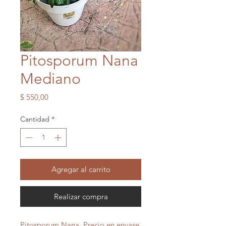
Pitosporum Nana
Mediano
Precio
$ 550,00
Cantidad
*
Agregar al carrito
Realizar compra
Pitosporum Nana. Precio en envase