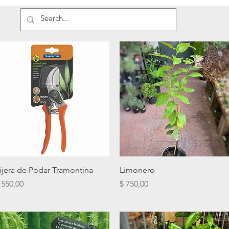
Vista rápida
Vista rápida
ijera de Podar Tramontina
Limonero
recio
Precio
 550,00
$ 750,00