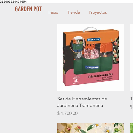
312903624494654
GARDEN POT
Inicio
Tienda
Proyectos
Vista rápida
Set de Herramientas de
T
Jardineria Tramontina
P
$
Precio
$ 1.700,00