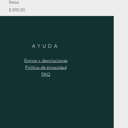
litros
Precio
$ 890,00
AYUDA
Envíos y devoluciones
Política de privacidad
FAQ