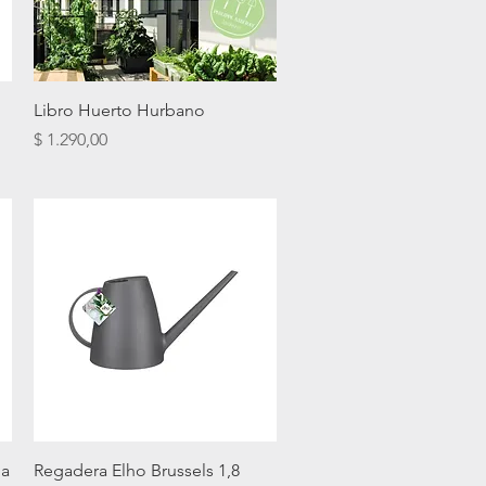
Vista rápida
Libro Huerto Hurbano
Precio
$ 1.290,00
Vista rápida
da
Regadera Elho Brussels 1,8