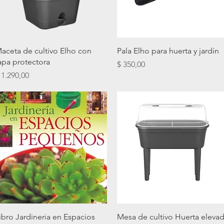
Vista rápida
Vista rápida
aceta de cultivo Elho con
Pala Elho para huerta y jardín
apa protectora
Precio
$ 350,00
recio
 1.290,00
Vista rápida
Vista rápida
ibro Jardineria en Espacios
Mesa de cultivo Huerta eleva