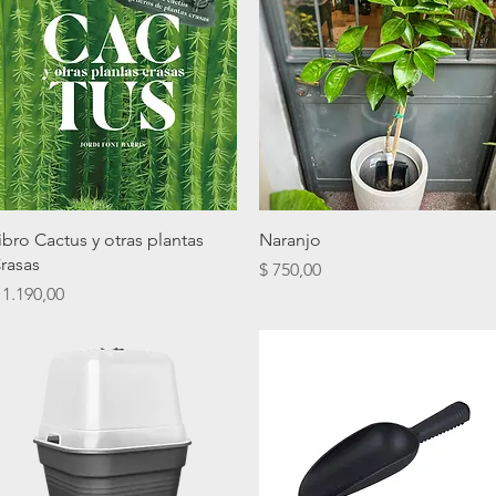
Vista rápida
Vista rápida
ibro Cactus y otras plantas
Naranjo
rasas
Precio
$ 750,00
recio
 1.190,00