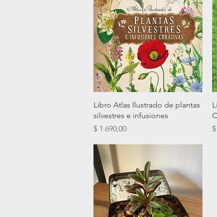
Vista rápida
Libro Atlas Ilustrado de plantas
L
silvestres e infusiones
C
Precio
P
$ 1.690,00
$