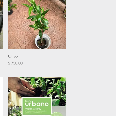
Vista rápida
Olivo
Precio
$ 750,00