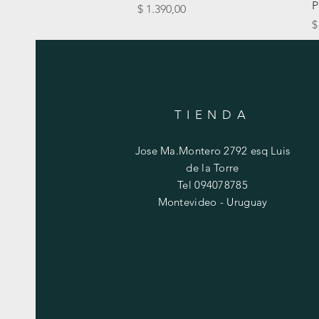
P
Precio
$ 1.390,00
P
$
TIENDA
Jose Ma.Montero 2792 esq Luis
de la Torre
Tel 094078785
Montevideo - Uruguay