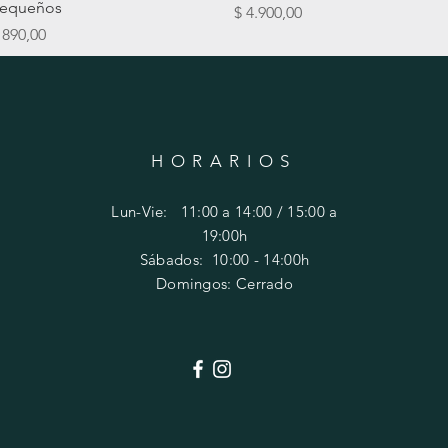
equeños
Precio
$ 4.900,00
recio
 890,00
HORARIOS
Lun-Vie: 11:00 a 14:00 / 15:00 a
19:00h
​​Sábados: 10
:00 - 14:00h
Domingos: Cerrado