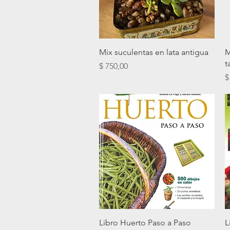
Vista rápida
Mix suculentas en lata antigua
M
t
Precio
$ 750,00
P
$
Vista rápida
Libro Huerto Paso a Paso
L