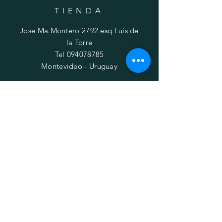
TIENDA
Jose Ma.Montero 2792 esq Luis de
la Torre
Tel
094078785
Montevideo - Uruguay
HORARIOS
Lun-Vie: 11:00 a 14:00 / 15:00 a 19:00h
​​Sábados: 10
:00 - 14:00h
Domingos: Cerrado
AYUDA
Envíos y devoluciones
Política de privacidad
FAQ