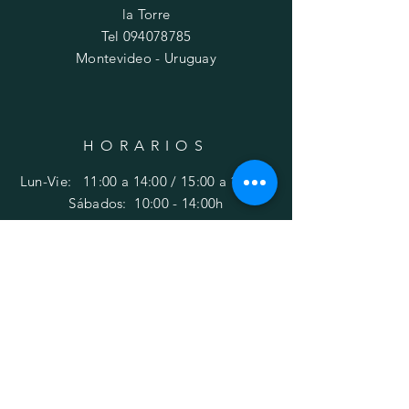
la Torre
Tel
094078785
Montevideo - Uruguay
HORARIOS
Lun-Vie: 11:00 a 14:00 / 15:00 a 19:00h
​​Sábados: 10
:00 - 14:00h
Domingos: Cerrado
AYUDA
Envíos y devoluciones
Política de privacidad
FAQ