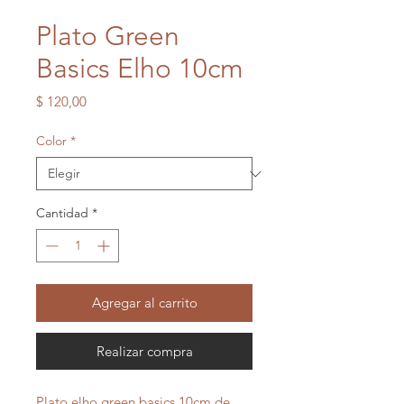
Plato Green
Basics Elho 10cm
Precio
$ 120,00
Color
*
Cantidad
*
Agregar al carrito
Realizar compra
Plato elho green basics 10cm de