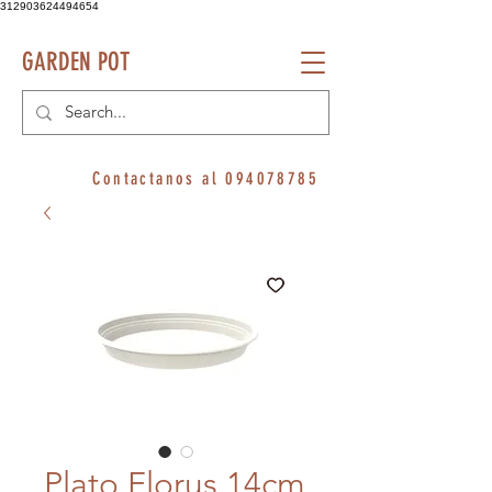
312903624494654
GARDEN POT
Contactanos al
094078785
Plato Florus 14cm