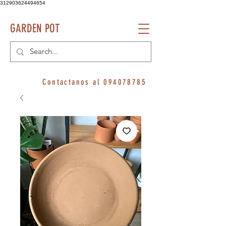
312903624494654
GARDEN POT
Contactanos al
094078785