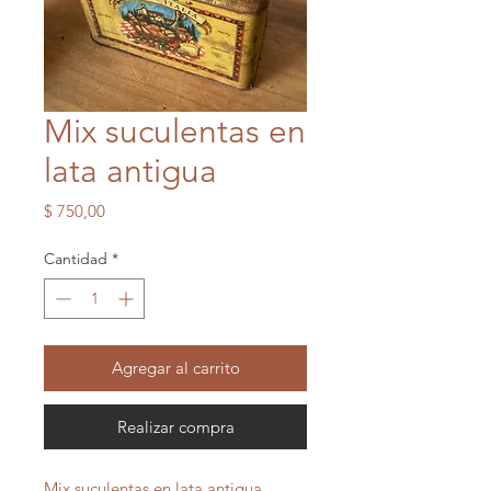
Mix suculentas en
lata antigua
Precio
$ 750,00
Cantidad
*
Agregar al carrito
Realizar compra
Mix suculentas en lata antigua..