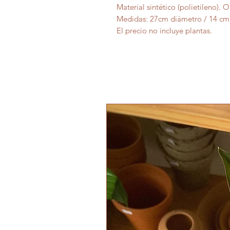
Material sintético (polietileno).
Medidas: 27cm diámetro / 14 cm 
El precio no incluye plantas.