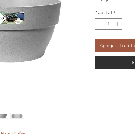
Cantidad
*
Agregar al carrito
R
inación mate.