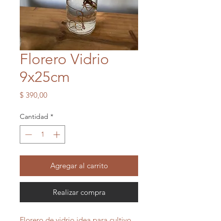
Florero Vidrio
9x25cm
Precio
$ 390,00
Cantidad
*
Agregar al carrito
Realizar compra
Florero de vidrio idea para cultivo