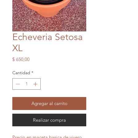
Echeveria Setosa
XL
Precio
$ 650,00
Cantidad
*
Agregar al carrito
Realizar compra
Precio en maceta basica de vivero,