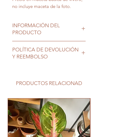
no incluye maceta de la foto.
INFORMACIÓN DEL
PRODUCTO
Ubicación ideal exterior soleada o
POLÍTICA DE DEVOLUCIÓN
media sombra, riego moderado.
Y REEMBOLSO
Las plantas son seres vivos que
requieren nuestro cuidado, una vez
en su nuevo hogar no tienen
PRODUCTOS RELACIONAD
cambio ni devolución.