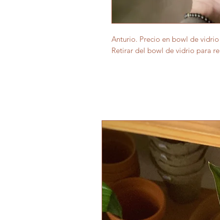
Anturio. Precio en bowl de vidri
Retirar del bowl de vidrio para re