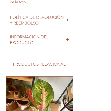
de la foto.
POLÍTICA DE DEVOLUCIÓN
Y REEMBOLSO
Las plantas son seres vivos que
INFORMACIÓN DEL
requieren nuestro cuidado, una vez
PRODUCTO
en su nuevo hogar no tienen
cambio ni devolución.
Ubicación exterior soleada, riego
moderado.
PRODUCTOS RELACIONAD