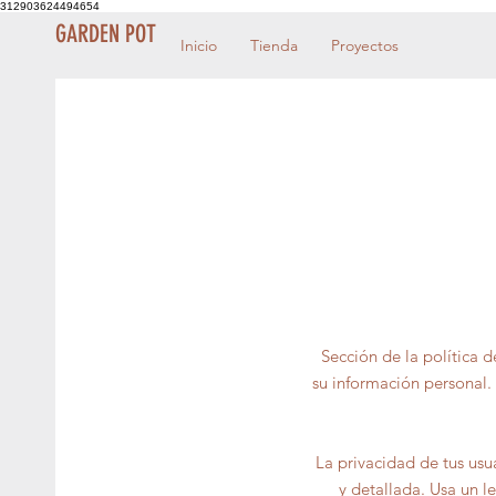
312903624494654
GARDEN POT
Inicio
Tienda
Proyectos
Sección de la política 
su información personal. 
La privacidad de tus usu
y detallada. Usa un l