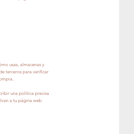
cómo usas, almacenas y
e terceros para verificar
ompra..
ibir una política precisa
elvan a tu página web.