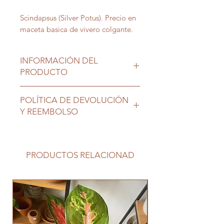
Scindapsus (Silver Potus). Precio en
maceta basica de vivero colgante.
INFORMACIÓN DEL
PRODUCTO
Ubicación interior luminosa sin sol
POLÍTICA DE DEVOLUCIÓN
directo, dejar secar sustrato entre
Y REEMBOLSO
riegos
Las plantas son seres vivos que
requieren nuestro cuidado, una vez
en su nuevo hogar no tienen
PRODUCTOS RELACIONAD
cambio ni devolución.