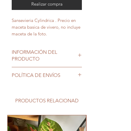
Realizar compra
Sansevieria Cylindrica . Precio en
maceta basica de vivero, no incluye
maceta de la foto.
INFORMACIÓN DEL
PRODUCTO
Ubicación interior o exterior, tolera
POLÍTICA DE ENVÍOS
zonas no tan luminosas. Riego
moderado
Envios $190 o incluido con compras
mayores a $2500 zonas 3 cruces,
Centro, Cordon, Palermo, Pocitos,
PRODUCTOS RELACIONAD
Pque Batlle, Pque Rodo. Otras
zonas consultar