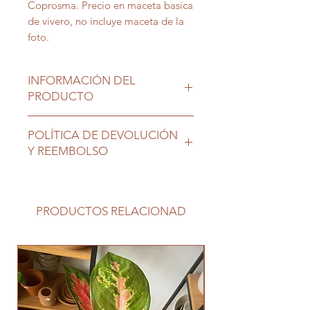
Coprosma. Precio en maceta basica
de vivero, no incluye maceta de la
foto.
INFORMACIÓN DEL
PRODUCTO
Coprosma, ubicación exterior
POLÍTICA DE DEVOLUCIÓN
soleada o semisombra, dejar secar
Y REEMBOLSO
el sustrato entre riegos..
Las plantas son seres vivos que
requieren nuestro cuidado, una vez
en su nuevo hogar no tienen
PRODUCTOS RELACIONAD
cambio ni devolución.