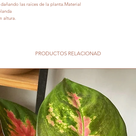
dañando las raíces de la planta.Material
olanda
 altura.
PRODUCTOS RELACIONAD