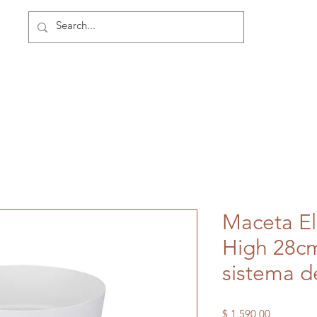
Maceta El
High 28cm
sistema d
Precio
$ 1.590,00