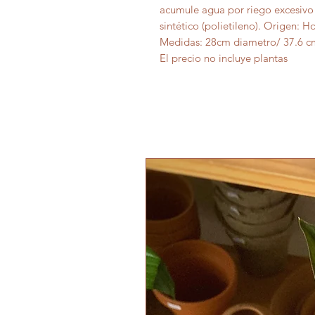
acumule agua por riego excesivo 
sintético (polietileno). Origen: H
Medidas: 28cm diametro/ 37.6 cm
El precio no incluye plantas