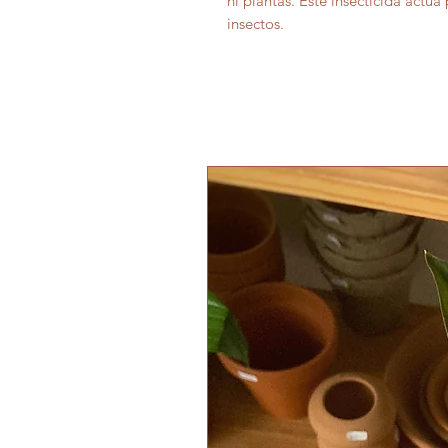
ni plantas. Este insecticida actú
insectos.