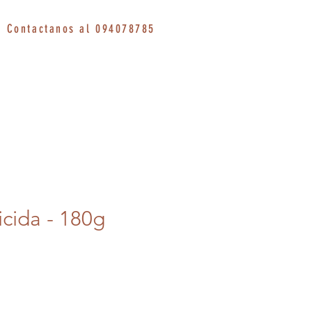
Contactanos al 094078785
icida - 180g